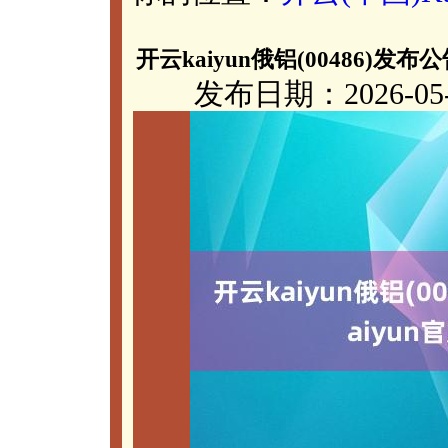
开云kaiyun俄铝(00486)发
发布日期：2026-05