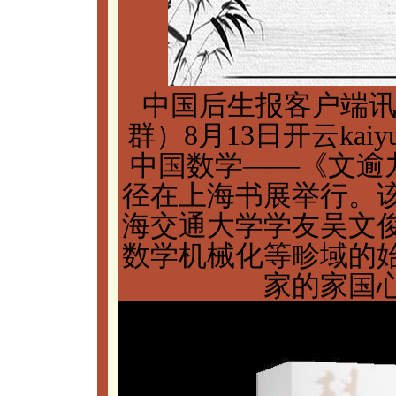
中国后生报客户端讯
群）8月13日开云ka
中国数学——《文逾
径在上海书展举行。
海交通大学学友吴文
数学机械化等畛域的
家的家国