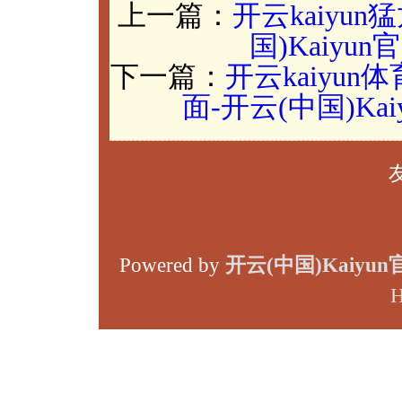
上一篇：
开云kaiyun
国)Kaiyu
下一篇：
开云kaiyu
面-开云(中国)Ka
Powered by
开云(中国)Kaiyu