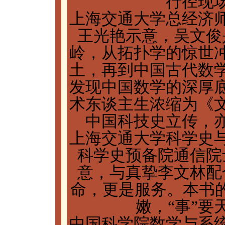
行径现
上海交通大学总经济
王光艳示意，吴文俊
岭，从拓扑学的惊世
土，再到中国古代数
发现中国数学的深厚
术东谈主生浓缩为《
中国科技史立传，
上海交通大学科学史
科学史预备院通信院
意，与真挚李文林配
命，更是服务。本书的
嫩，“事”要
中国科学院数学与系