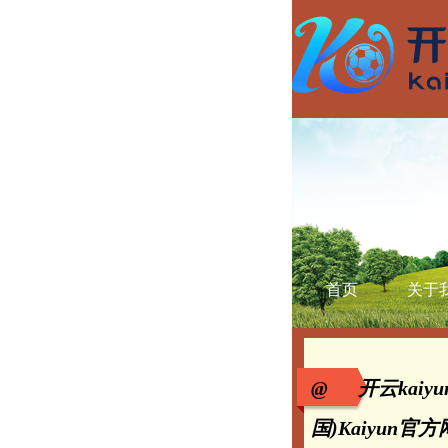
首页
关于
@ 开云kaiy
国)Kaiyun官