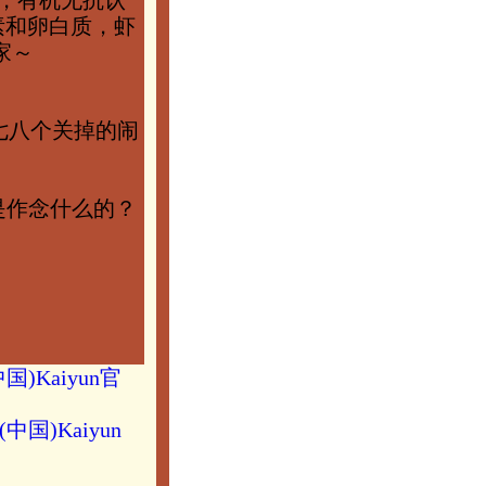
，有机无抗认
素和卵白质，虾
家～
有七八个关掉的闹
是作念什么的？
)Kaiyun官
国)Kaiyun