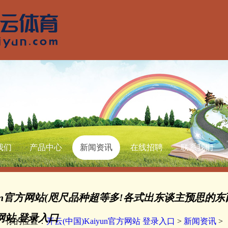
我们
产品中心
新闻资讯
在线招聘
联系我们
un官方网站(咫尺品种超等多!各式出东谈主预思的东西
方网站 登录入口
你的位置：
开云(中国)Kaiyun官方网站 登录入口
>
新闻资讯
>