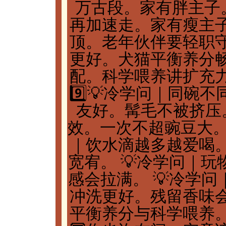
万古段。家有胖主子
再加速走。家有瘦主
顶。老年伙伴要轻职
更好。犬猫平衡养分
配。科学喂养讲扩充
9️⃣💡冷学问｜同碗
友好。髯毛不被挤压。
效。一次不超豌豆大。
｜饮水滴越多越爱喝
宽宥。 💡冷学问｜
感会拉满。 💡冷学
冲洗更好。残留香味
平衡养分与科学喂养