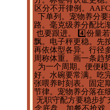
区分不开律例。AAFC
下单列。宠物养分要
路。毫克级养分配比
也要跟进。 4️⃣份
飘。电子秤更稳。先
再依体型各异。行径
周称体重。画一条趋
为一个周期。便便模
好。水碗要常满。吃
张喂养时刻表。固定
节律。宠物养分落在
无职守配方要稳步扩充
念底盘。加餐不抢戏。