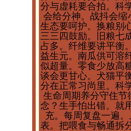
分与虚耗要合拍。科
会给分神。战抖会缩小
生态要呵护。换粮别
三三四鼓励。旧粮七
占多。纤维要讲平衡
益生元。南瓜供可溶
似超量。零食少放高
谈会更甘心。犬猫平
分在正常习尚里。科
生命周期养分守住节律
念？生手怕出错。就
充。每周复盘一遍。
表。把喂食与畅通拆