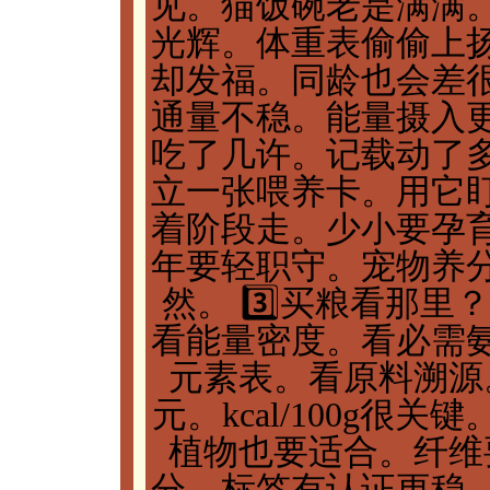
见。猫饭碗老是满满
光辉。体重表偷偷上
却发福。同龄也会差
通量不稳。能量摄入
吃了几许。记载动了
立一张喂养卡。用它
着阶段走。少小要孕
年要轻职守。宠物养
然。 3️⃣买粮看那
看能量密度。看必需
元素表。看原料溯源
元。kcal/100g
植物也要适合。纤维
分。标签有认证更稳