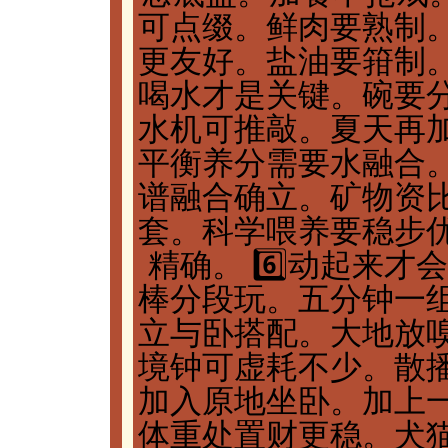
可点缀。鲜肉要熟制
更友好。盐油要箝制
喝水才是关键。碗要
水机可推敲。夏天再
平衡养分需要水融合
谱融合确立。矿物资
套。科学喂养要稳步
精确。 6️⃣动起来
棒分段玩。五分钟一
立与卧搭配。大地放
境钟可虚耗不少。散
加入原地坐卧。加上
体重处置财更稳。犬