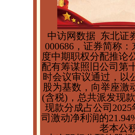
中访网数据 东北证
000686，证券简称
度中期职权分配推论
配有筹谋照旧公司第十
时会议审议通过，以公司现
股为基数，向举座激动
(含税)，总共派发现款股利
现款分成占公司202
司激动净利润的21.9
老本公