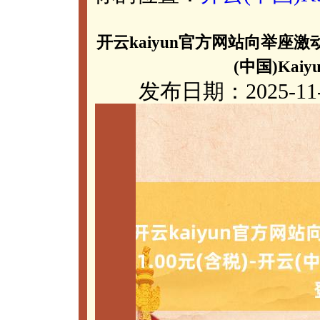
开云kaiyun官方网站向举座激动
(中国)Kai
发布日期：2025-11