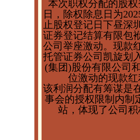
本次职权分配的股权登
日，除权除息日为202
止股权登记日下昼深
证券登记结算有限包
公司举座激动。现款
托管证券公司凯旋划
(集团)股份有限公司
位激动的现款红
该利润分配有筹谋是在
事会的授权限制内制定
站，体现了公司积