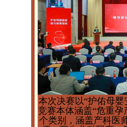
本次决赛以“护佑母婴
竞赛本体涵盖“危重孕产
个类别，涵盖产科医