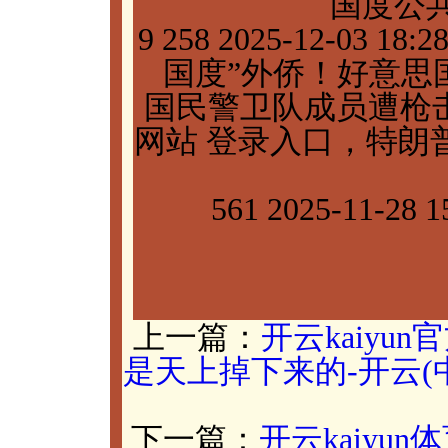
国度公
9 258 2025-12-03 18:2
国度”外侨！好意思
国民警卫队成员遭枪击之
网站 登录入口，特朗
561 2025-11-
上一篇：
开云kaiy
是天上掉下来的-开云(中
下一篇：
开云kaiy