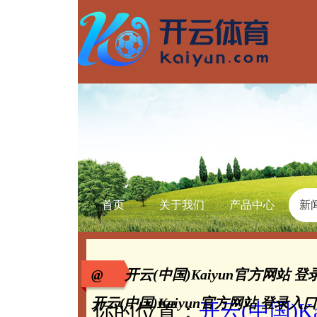
首页
关于我们
产品中心
新
@ 开云(中国)Kaiyun官方网站
开云(中国)Kaiyun官方网站 登录入口
你的位置：
开云(中国)K