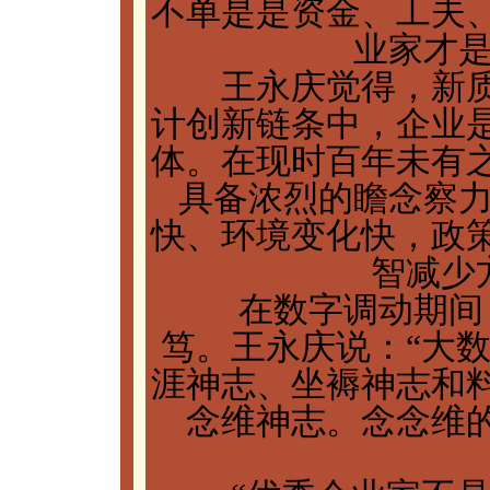
不单是是资金、工夫
业家才是
王永庆觉得，新质
计创新链条中，企业
体。在现时百年未有
具备浓烈的瞻念察力
快、环境变化快，政
智减少
在数字调动期间，
笃。王永庆说：“大
涯神志、坐褥神志和
念维神志。念念维