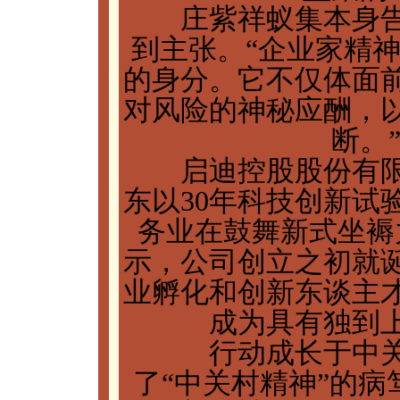
庄紫祥蚁集本身告
到主张。“企业家精
的身分。它不仅体面
对风险的神秘应酬，
断。
启迪控股股份有限
东以30年科技创新试
务业在鼓舞新式坐褥
示，公司创立之初就
业孵化和创新东谈主
成为具有独到
行动成长于中关
了“中关村精神”的病