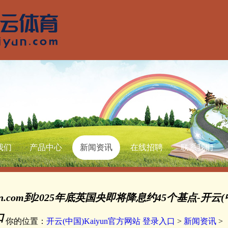
我们
产品中心
新闻资讯
在线招聘
联系我们
n.com到2025年底英国央即将降息约45个基点-开云(中
口
你的位置：
开云(中国)Kaiyun官方网站 登录入口
>
新闻资讯
>