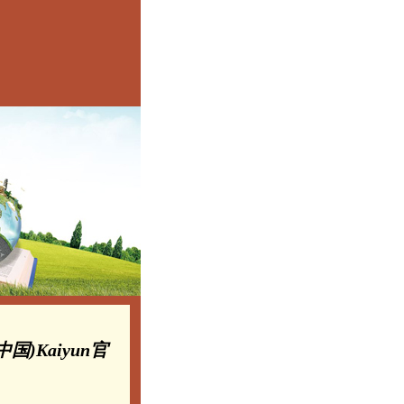
国)Kaiyun官