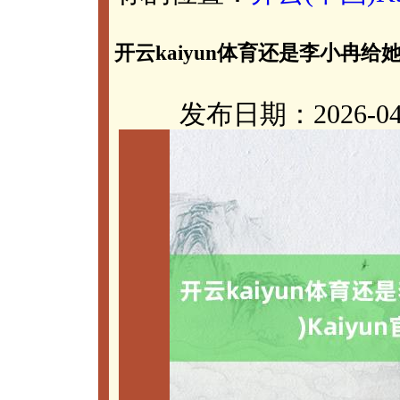
开云kaiyun体育还是李小冉给她
发布日期：2026-04