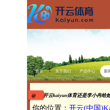
首页
关于我们
产品中心
新
@ 开云kaiyun体育还是李小冉给她
你的位置：
开云(中国)K