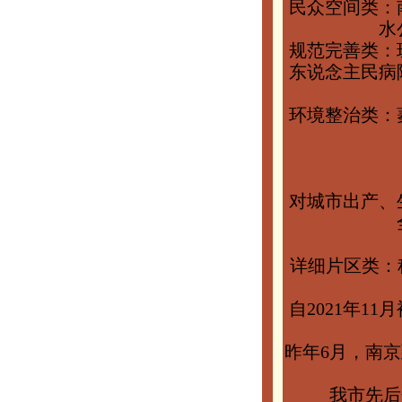
民众空间类：
水
规范完善类：
东说念主民病
环境整治类：
对城市出产、
详细片区类：
自2021年
昨年6月，南
我市先后