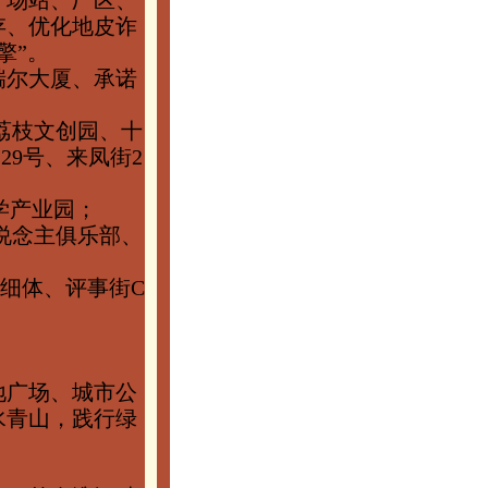
、场站、厂区、
存、优化地皮诈
擎”。
瑞尔大厦、承诺
塔荔枝文创园、十
29号、来凤街2
学产业园；
说念主俱乐部、
细体、评事街C
地广场、城市公
水青山，践行绿