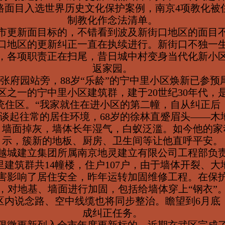
路面目入选世界历史文化保护案例，南京4项教化被
制教化作念法清单。
年城市更新面目标的，不错看到波及新街口地区的面目
口地区的更新纠正一直在执续进行。新街口不独一
，各项职责正在扫尾，昔日城中村变身当代化新小
返家园。
线张府园站旁，88岁“乐龄”的宁中里小区焕新已参预
貌区之一的宁中里小区建筑群，建于20世纪30年代，
统住区。“我家就住在进小区的第二幢，自从纠正后
”谈起往常的居住环境，68岁的徐林直蹙眉头——木
，墙面掉灰，墙体长年湿气，白蚁泛滥。如今他的家
示，簇新的地板、厨房、卫生间等让他直呼平安。
越城建立集团所属南京地灵建立有限公司工程部负
建筑群共14幢楼，住户107户，由于墙体开裂、
害影响了居住安全，昨年运转加固维修工程。在保
，对地基、墙面进行加固，包括给墙体穿上“钢衣”
区内说念路、空中线缆也将同步整治。瞻望到6月底
成纠正任务。