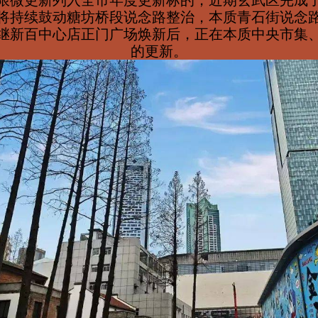
限微更新列入全市年度更新标的，近期玄武区完成
将持续鼓动糖坊桥段说念路整治，本质青石街说念
继新百中心店正门广场焕新后，正在本质中央市集
的更新。