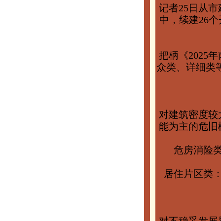
记者25日从
中，续建26个
把柄《202
众类、详细类
对建筑密度较
能为主的危旧
危房消险类
居住片区类