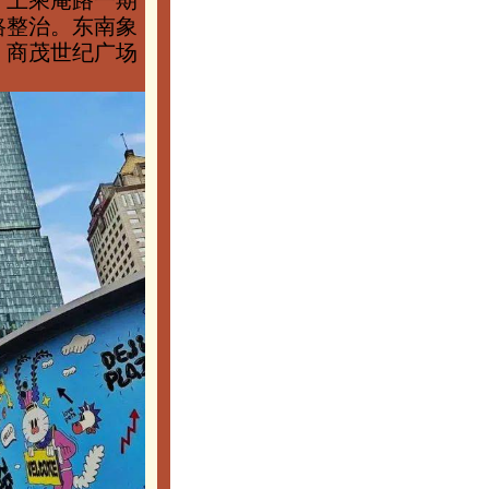
了上乘庵路一期
路整治。东南象
、商茂世纪广场