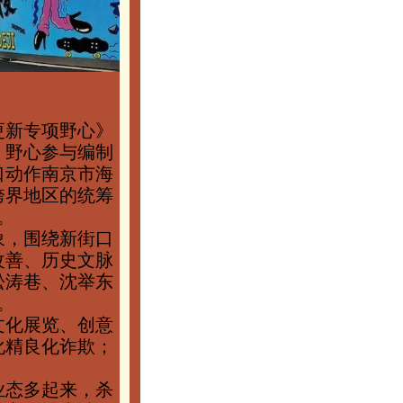
更新专项野心》
。野心参与编制
口动作南京市海
跨界地区的统筹
。
象，围绕新街口
改善、历史文脉
松涛巷、沈举东
。
文化展览、创意
化精良化诈欺；
业态多起来，杀