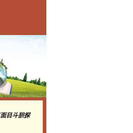
点面目斗胆探