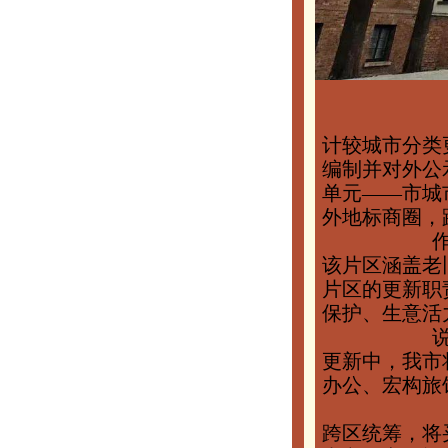
计较城市分类
编制并对外公
单元——市城
外地标商圈，
该片区涵盖老
片区的更新职
保护、生意活
更新中，我市
办公、宏构旅
跨区统筹，将