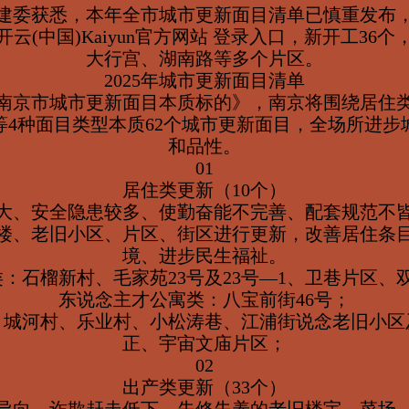
市建委获悉，本年全市城市更新面目清单已慎重发布，
开云(中国)Kaiyun官方网站 登录入口，新开工36
大行宫、湖南路等多个片区。
2025年城市更新面目清单
5年南京市城市更新面目本质标的》，南京将围绕居住
等4种面目类型本质62个城市更新面目，全场所进步
和品性。
01
居住类更新（10个）
大、安全隐患较多、使勤奋能不完善、配套规范不
楼、老旧小区、片区、街区进行更新，改善居住条
境、进步民生福祉。
：石榴新村、毛家苑23号及23号—1、卫巷片区、
东说念主才公寓类：八宝前街46号；
：城河村、乐业村、小松涛巷、江浦街说念老旧小区
正、宇宙文庙片区；
02
出产类更新（33个）