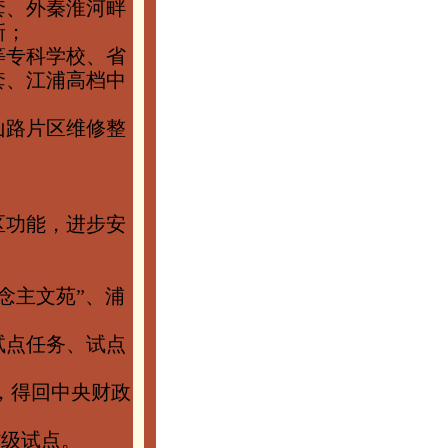
套、外秦淮河畔
新；
等专科学校、省
套、江浦高档中
山路片区维修整
区功能，进步安
。
念主文苑”、浦
试点任务、试点
，得回中央财政
省级试点。