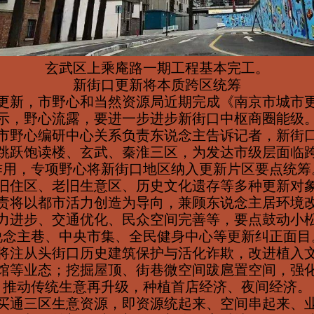
玄武区上乘庵路一期工程基本完工。
新街口更新将本质跨区统筹
更新，市野心和当然资源局近期完成《南京市城市
示，野心流露，要进一步进步新街口中枢商圈能级
市野心编研中心关系负责东说念主告诉记者，新街
跳跃饱读楼、玄武、秦淮三区，为发达市级层面临
作用，专项野心将新街口地区纳入更新片区要点统筹
旧住区、老旧生意区、历史文化遗存等多种更新对
责将以都市活力创造为导向，兼顾东说念主居环境
力进步、交通优化、民众空间完善等，要点鼓动小
说念主巷、中央市集、全民健身中心等更新纠正面目
将注从头街口历史建筑保护与活化诈欺，改进植入
馆等业态；挖掘屋顶、街巷微空间跋扈置空间，强
推动传统生意再升级，种植首店经济、夜间经济。
买通三区生意资源，即资源统起来、空间串起来、