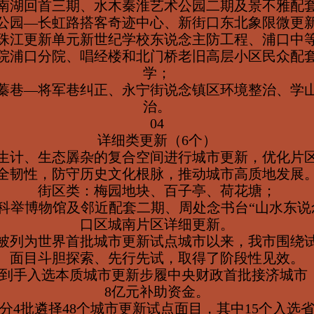
南湖回首三期、水木秦淮艺术公园二期及景不雅配
公园—长虹路搭客奇迹中心、新街口东北象限微更
珠江更新单元新世纪学校东说念主防工程、浦口中
院浦口分院、唱经楼和北门桥老旧高层小区民众配
学；
蓁巷—将军巷纠正、永宁街说念镇区环境整治、学
治。
04
详细类更新（6个）
生计、生态羼杂的复合空间进行城市更新，优化片
全韧性，防守历史文化根脉，推动城市高质地发展
街区类：梅园地块、百子亭、荷花塘；
科举博物馆及邻近配套二期、周处念书台“山水东说
口区城南片区详细更新。
11月被列为世界首批城市更新试点城市以来，我市围绕
面目斗胆探索、先行先试，取得了阶段性见效。
京到手入选本质城市更新步履中央财政首批接济城市
8亿元补助资金。
分4批遴择48个城市更新试点面目，其中15个入选