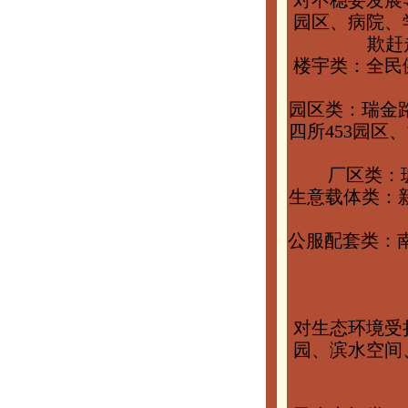
对不稳妥发展
园区、病院、
欺赶
楼宇类：全民
园区类：瑞金路
四所453园区
厂区类：
生意载体类：
公服配套类：
对生态环境受
园、滨水空间