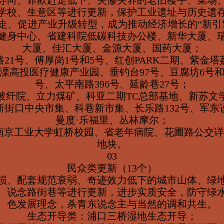
导向、诈欺赶走低下、失修失养的老旧楼宇、菜场
学校、生意区等进行更新，保护工业遗址与历史遗
走、促进产业升级转型，成为推动经济增长的“新引
健身中心、省建科院低碳科技办公楼、新华大厦、
大厦、佳汇大厦、金源大厦、国药大厦；
21号、傅厚岗1号和5号、红创PARK二期、紫金
、溧高投医疗健康产业园、垂钓台97号、豆腐坊6号和
号、太平南路396号、延龄巷27号；
玻纤院、立力煤矿、科亚二期TC总部基地、新苏文
新街口中央市集、科巷新市集、长乐路132号、军东
曼度·乐福里、丛林摩尔；
南京工业大学虹桥校园、省老年病院、花圃路公交详
地块。
03
民众类更新（13个）
损、配套规范衰弱、奇迹效力低下的城市山体、绿
、说念路街巷等进行更新，进步实质安全，防守绿
色发展理念，杀青东说念主与当然的调和共生。
生态开导类：浦口三桥湿地生态开导；