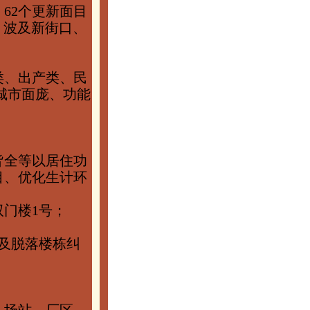
62个更新面目
个，波及新街口、
类、出产类、民
城市面庞、功能
皆全等以居住功
目、优化生计环
双门楼1号；
及脱落楼栋纠