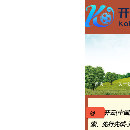
首页
关于
@ 开云(中国
索、先行先试-开