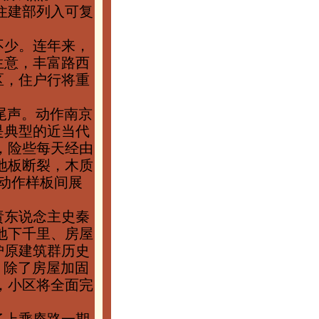
住建部列入可复
不少。连年来，
生意，丰富路西
区，住户行将重
尾声。动作南京
是典型的近当代
，险些每天经由
地板断裂，木质
动作样板间展
责东说念主史秦
大地下千里、房屋
护原建筑群历史
。除了房屋加固
，小区将全面完