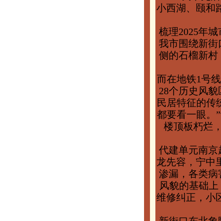
小西湖、颐和
梳理2025
我市围绕新街
侧的石榴新村
而在地铁1号
28个历史风
民居特征的传
都要看一眼。
楼顶板朽烂
代建单元南京
龙先容，宁中里
渗漏，各类病
风貌的基础上
维修纠正，小