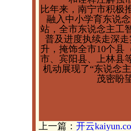
比年来，南宁市积极
融入中小学育东说念主
站，全市东说念主工
普及进度执续走深走
升，掩饰全市10个县
市、宾阳县、上林县
机动展现了“东说念主
茂密盼
上一篇：
开云kaiyu