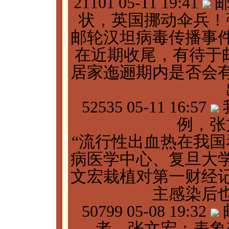
21101 05-11 19:41
邮
状，英国挪动伞兵！
邮轮汉坦病毒传播事
在近期收尾，有待于
居家迤逦期内是否会
52535 05-11 16:57
例，张
“流行性出血热在我国
病医学中心、复旦大
文宏栽植对第一财经
主感染后
50799 05-08 19:32
者，张文宏：表象