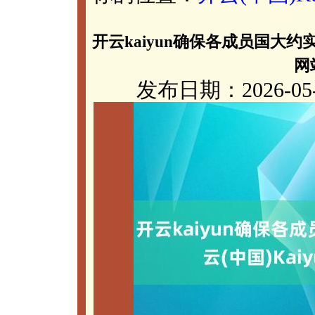
开云kaiyun确保各成员国大约实
网
发布日期：2026-05