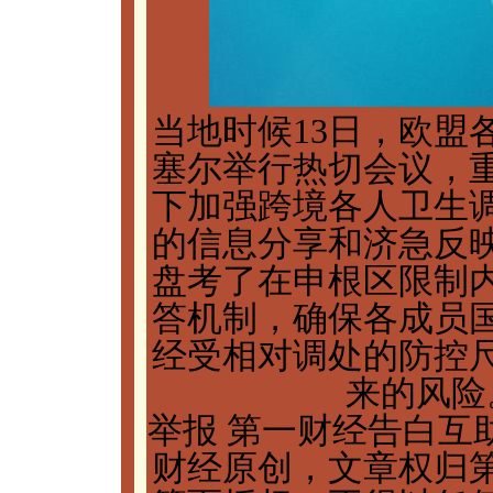
当地时候13日，欧盟
塞尔举行热切会议，
下加强跨境各人卫生
的信息分享和济急反
盘考了在申根区限制
答机制，确保各成员
经受相对调处的防控
来的风险
举报 第一财经告白互
财经原创，文章权归