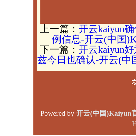
上一篇：
开云kaiy
例信息-开云(中国)K
下一篇：
开云kaiy
兹今日也确认-开云(中国
Powered by
开云(中国)Kaiyu