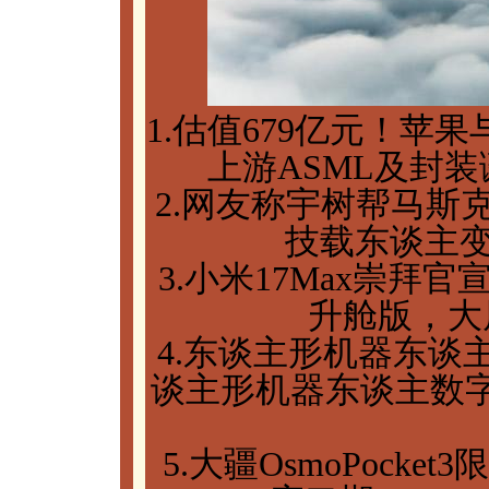
1.估值679亿元！苹
上游ASML及封
2.网友称宇树帮马斯
技载东谈主变
3.小米17Max崇拜
升舱版，大
4.东谈主形机器东谈
谈主形机器东谈主数
5.大疆OsmoPocke